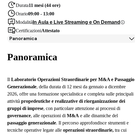
Durata
11 mesi (44 ore)
Orario
09:00 - 13:00
Modalità
In Aula e Live Streaming e On Demand
Certificazioni
Attestato
Panoramica
Panoramica
Docenti
Panoramica
Iscrizione
Il
Laboratorio Operazioni Straordinarie per M&A e Passaggio
Generazionale
, della durata di 12 mesi da gennaio a dicembre
2026, offre una formazione specialistica e completa sulle principali
attività
propedeutiche e realizzative di riorganizzazione dei
gruppi di imprese
, con particolare attenzione ai processi di
governance
, alle operazioni di
M&A
e alle dinamiche del
passaggio generazionale
. Il percorso approfondisce strumenti e
tecniche operative legate alle
operazioni straordinarie,
tra cui