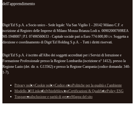
dell'apprendimento
Digit’Ed S.p.A. a Socio unico - Sede legale: Via San Vigilio 1 - 20142 Milano C.F. e
iscrizione al Registro delle Imprese di Milano Monza Brianza Lodi n. 00902000769REA
MI-1948007 | P.I. 07490560633 - Capitale sociale pari a Euro 774.600,00 i.v. Soggetta a
direzione e coordinamento di Digit’Ed Holding S.p.A. - Tutti i diritti riservati.
Digit’Ed S.p.A. è iscritto all'Albo dei soggetti accreditati per i Servizi di Istruzione e
Formazione Professionale presso la Regione Lombardia (iscrizione n° 1412), presso la
Regione Lazio (det. dir. n. G13562) e presso la Regione Campania (codice domanda: 340-
1-7).
Privacy policy
Cookie policy
Codice etico
Politiche per la qualità e l’ambiente
Modello 231
LinkedIn
Whistleblowing
Certificazioni & Qualifiche
Policy ESG
Trasparenza
Inclusione e parità di genere
Mappa del sito