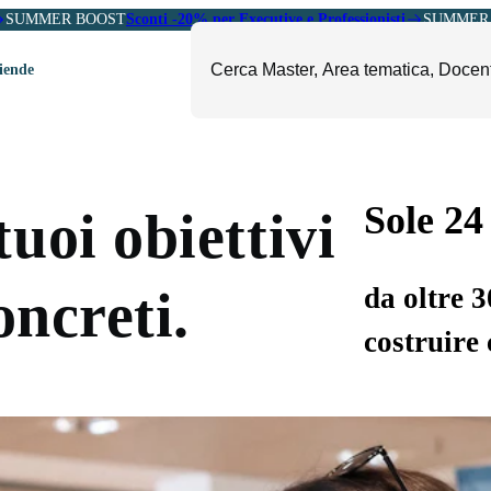
SUMMER BOOST
Sconti -20% per Executive e Professionisti
SUMMER 
ziende
ori
mministrazione, Finanza e
ESG, Sostenibilità, Energia e
ontrollo
Ambiente
Sole 24
uoi obiettivi
eadership e Soft Skills
Fashion e Luxury
roject Management
Food, Beverage e Turismo
da oltre 
oncreti.
etail, Sales e Export
Arte, Cultura e Sport
costruire 
anità e Pharma
Giornalismo
ubblica Amministrazione
Il Sole 24 ORE Professionale