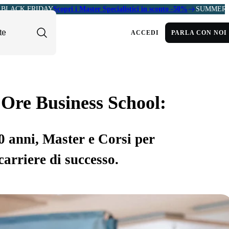
BLACK FRIDAY
Scopri i Master Specialistici in sconto -50%
SUMMER 
ACCEDI
PARLA CON NOI
 Ore Business School:
30 anni, Master e Corsi per
carriere di successo.