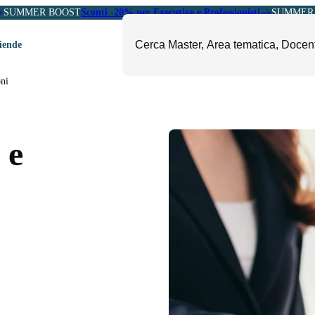
SUMMER BOOST
Sconti -20% per Executive e Professionisti
SUMMER 
ziende
oni
ori
mministrazione, Finanza e
ESG, Sostenibilità, Energia e
ontrollo
Ambiente
 e
eadership e Soft Skills
Fashion e Luxury
roject Management
Food, Beverage e Turismo
etail, Sales e Export
Arte, Cultura e Sport
anità e Pharma
Giornalismo
ubblica Amministrazione
Il Sole 24 ORE Professionale