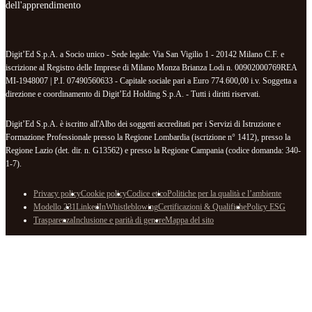
dell'apprendimento
Digit’Ed S.p.A. a Socio unico - Sede legale: Via San Vigilio 1 - 20142 Milano C.F. e
iscrizione al Registro delle Imprese di Milano Monza Brianza Lodi n. 00902000769REA
MI-1948007 | P.I. 07490560633 - Capitale sociale pari a Euro 774.600,00 i.v. Soggetta a
direzione e coordinamento di Digit’Ed Holding S.p.A. - Tutti i diritti riservati.
Digit’Ed S.p.A. è iscritto all'Albo dei soggetti accreditati per i Servizi di Istruzione e
Formazione Professionale presso la Regione Lombardia (iscrizione n° 1412), presso la
Regione Lazio (det. dir. n. G13562) e presso la Regione Campania (codice domanda: 340-
1-7).
Privacy policy
Cookie policy
Codice etico
Politiche per la qualità e l’ambiente
Modello 231
LinkedIn
Whistleblowing
Certificazioni & Qualifiche
Policy ESG
Trasparenza
Inclusione e parità di genere
Mappa del sito