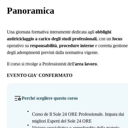
Panoramica
Programma
Panoramica
Docenti
Iscrizione
Una giornata formativa interamente dedicata agli
obblighi
antiriciclaggio a carico degli studi professionali
, con un
focus
operativo su
responsabilità
,
procedure interne
e corretta gestione
degli adempimenti previsti dalla normativa vigente.
Il corso si rivolge a Professionisti dell'
area lavoro
.
EVENTO GIA' CONFERMATO
Perché scegliere questo corso
Corso de Il Sole 24 ORE Professionale. Impara dai
migliori Esperti del Sole 24 ORE
Visione specialistica e approfondita della materia