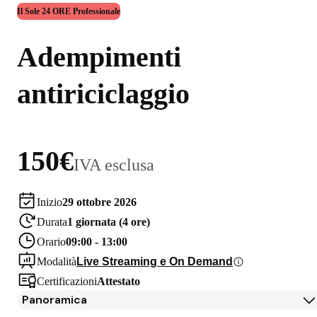
Il Sole 24 ORE Professionale
Adempimenti
antiriciclaggio
150€
IVA esclusa
Inizio
29 ottobre 2026
Durata
1 giornata (4 ore)
Orario
09:00 - 13:00
Modalità
Live Streaming e On Demand
Certificazioni
Attestato
Panoramica