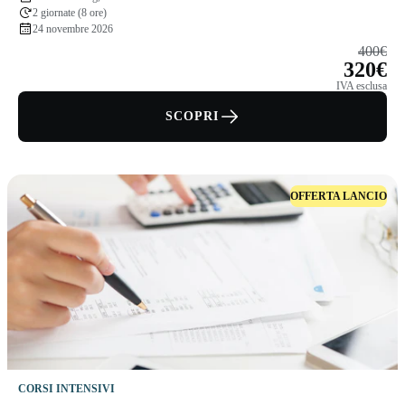
2 giornate (8 ore)
24 novembre 2026
400€
320€
IVA esclusa
SCOPRI
OFFERTA LANCIO
CORSI INTENSIVI