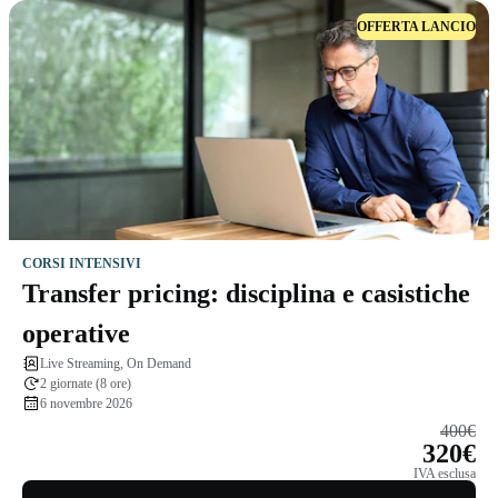
OFFERTA LANCIO
CORSI INTENSIVI
Transfer pricing: disciplina e casistiche
operative
Live Streaming, On Demand
2 giornate (8 ore)
6 novembre 2026
400€
320€
IVA esclusa