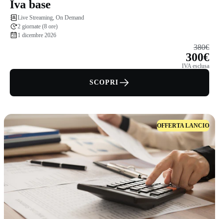
Iva base
Live Streaming, On Demand
2 giornate (8 ore)
1 dicembre 2026
380€
300€
IVA esclusa
SCOPRI
OFFERTA LANCIO