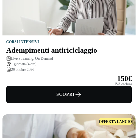
CORSI INTENSIVI
Adempimenti antiriciclaggio
Live Streaming, On Demand
1 giornata (4 ore)
29 ottobre 2026
150€
IVA esclusa
SCOPRI
OFFERTA LANCIO