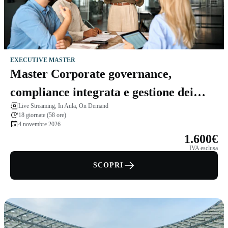
EXECUTIVE MASTER
Master Corporate governance,
compliance integrata e gestione dei
Live Streaming, In Aula, On Demand
rischi
18 giornate (58 ore)
4 novembre 2026
1.600€
IVA esclusa
SCOPRI