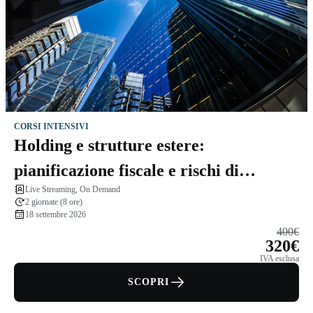
CORSI INTENSIVI
Holding e strutture estere:
pianificazione fiscale e rischi di
Live Streaming, On Demand
esterovestizione
2 giornate (8 ore)
18 settembre 2026
400€
320€
IVA esclusa
SCOPRI