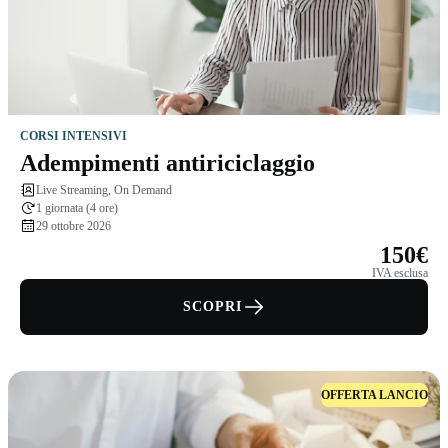
CORSI INTENSIVI
Adempimenti antiriciclaggio
Live Streaming, On Demand
1 giornata (4 ore)
29 ottobre 2026
150€
IVA esclusa
SCOPRI
OFFERTA LANCIO