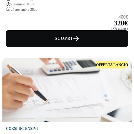
2 giornate (8 ore)
24 novembre 2026
400€
320€
IVA esclusa
SCOPRI
OFFERTA LANCIO
CORSI INTENSIVI