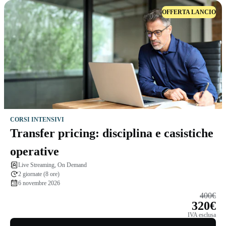
OFFERTA LANCIO
CORSI INTENSIVI
Transfer pricing: disciplina e casistiche
operative
Live Streaming, On Demand
2 giornate (8 ore)
6 novembre 2026
400€
320€
IVA esclusa