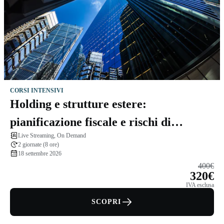
CORSI INTENSIVI
Holding e strutture estere:
pianificazione fiscale e rischi di
Live Streaming, On Demand
esterovestizione
2 giornate (8 ore)
18 settembre 2026
400€
320€
IVA esclusa
SCOPRI