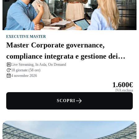
EXECUTIVE MASTER
Master Corporate governance,
compliance integrata e gestione dei
Live Streaming, In Aula, On Demand
rischi
18 giornate (58 ore)
4 novembre 2026
1.600€
IVA esclusa
SCOPRI