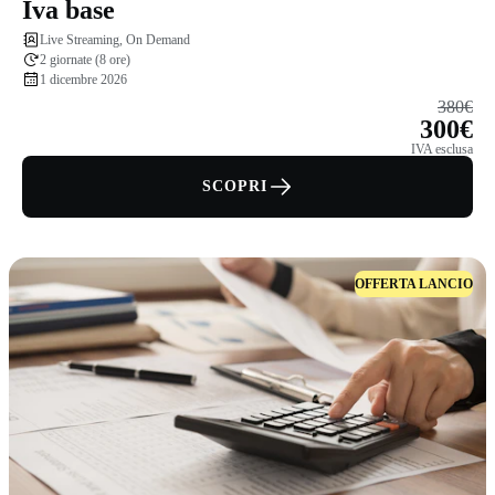
Iva base
Live Streaming, On Demand
2 giornate (8 ore)
1 dicembre 2026
380€
300€
IVA esclusa
SCOPRI
OFFERTA LANCIO