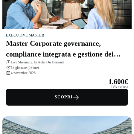
EXECUTIVE MASTER
Master Corporate governance,
compliance integrata e gestione dei
Live Streaming, In Aula, On Demand
rischi
18 giornate (58 ore)
4 novembre 2026
1.600€
IVA esclusa
SCOPRI