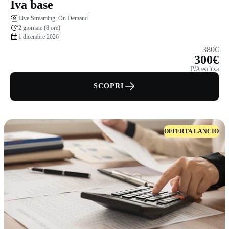
Iva base
Live Streaming, On Demand
2 giornate (8 ore)
1 dicembre 2026
380€
300€
IVA esclusa
SCOPRI
OFFERTA LANCIO