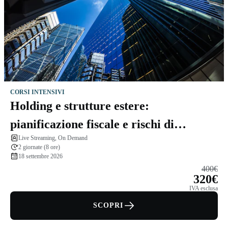
CORSI INTENSIVI
Holding e strutture estere:
pianificazione fiscale e rischi di
Live Streaming, On Demand
esterovestizione
2 giornate (8 ore)
18 settembre 2026
400€
320€
IVA esclusa
SCOPRI