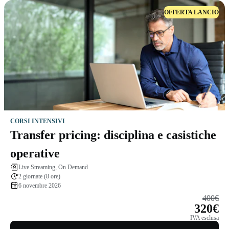
OFFERTA LANCIO
CORSI INTENSIVI
Transfer pricing: disciplina e casistiche
operative
Live Streaming, On Demand
2 giornate (8 ore)
6 novembre 2026
400€
320€
IVA esclusa