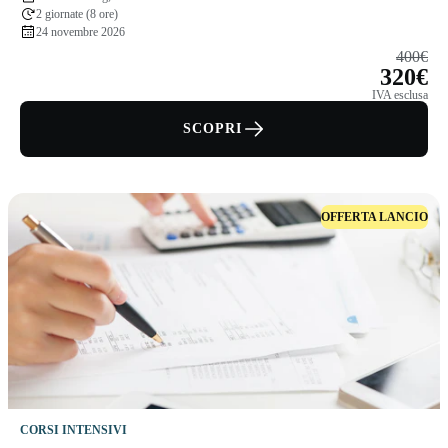
2 giornate (8 ore)
24 novembre 2026
400€
320€
IVA esclusa
SCOPRI
OFFERTA LANCIO
CORSI INTENSIVI