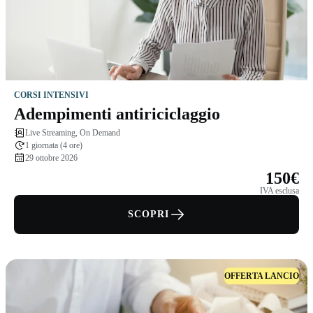
CORSI INTENSIVI
Adempimenti antiriciclaggio
Live Streaming, On Demand
1 giornata (4 ore)
29 ottobre 2026
150€
IVA esclusa
SCOPRI
OFFERTA LANCIO