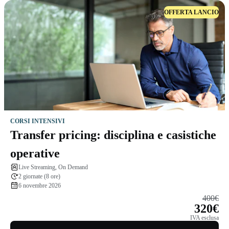
OFFERTA LANCIO
CORSI INTENSIVI
Transfer pricing: disciplina e casistiche
operative
Live Streaming, On Demand
2 giornate (8 ore)
6 novembre 2026
400€
320€
IVA esclusa