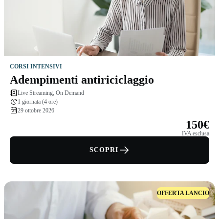
CORSI INTENSIVI
Adempimenti antiriciclaggio
Live Streaming, On Demand
1 giornata (4 ore)
29 ottobre 2026
150€
IVA esclusa
SCOPRI
OFFERTA LANCIO