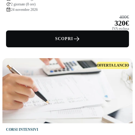
2 giornate (8 ore)
24 novembre 2026
400€
320€
IVA esclusa
SCOPRI
OFFERTA LANCIO
CORSI INTENSIVI