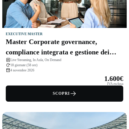
EXECUTIVE MASTER
Master Corporate governance,
compliance integrata e gestione dei
Live Streaming, In Aula, On Demand
rischi
18 giornate (58 ore)
4 novembre 2026
1.600€
IVA esclusa
SCOPRI