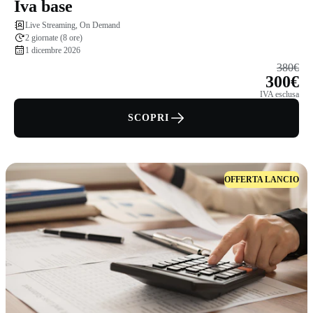
Iva base
Live Streaming, On Demand
2 giornate (8 ore)
1 dicembre 2026
380€
300€
IVA esclusa
SCOPRI
OFFERTA LANCIO