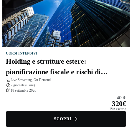
CORSI INTENSIVI
Holding e strutture estere:
pianificazione fiscale e rischi di
Live Streaming, On Demand
esterovestizione
2 giornate (8 ore)
18 settembre 2026
400€
320€
IVA esclusa
SCOPRI