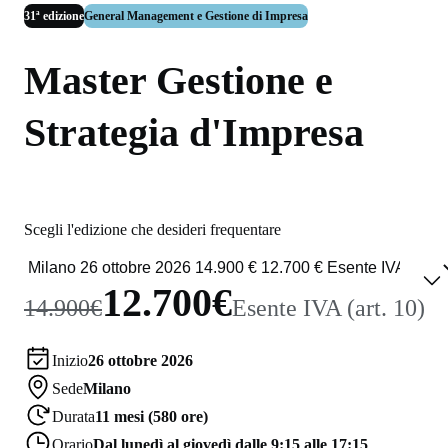
31ª edizione
General Management e Gestione di Impresa
Master Gestione e
Strategia d'Impresa
Scegli l'edizione che desideri frequentare
12.700€
14.900€
Esente IVA (art. 10)
Inizio
26 ottobre 2026
Sede
Milano
Durata
11 mesi (580 ore)
Orario
Dal lunedì al giovedì dalle 9:15 alle 17:15