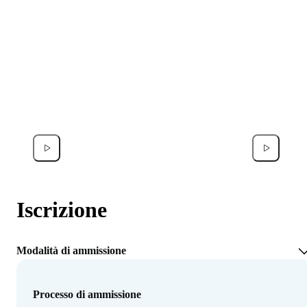
Francesco Donati
Noor A
Iscrizione
Modalità di ammissione
Processo di ammissione