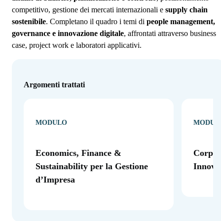
competitivo, gestione dei mercati internazionali e
supply chain
sostenibile
. Completano il quadro i temi di
people management,
governance e innovazione digitale
, affrontati attraverso business
case, project work e laboratori applicativi.
Argomenti trattati
MODULO
MODUL
Economics, Finance &
Corpor
Sustainability per la Gestione
Innova
d’Impresa