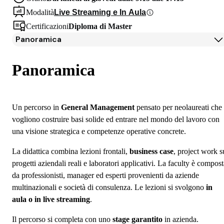
Modalità
Live Streaming e In Aula
Certificazioni
Diploma di Master
Panoramica
Panoramica
Programma
Panoramica
Docenti
Testimonianze Alumni
Iscrizione
Un percorso in
General Management
pensato per neolaureati che
Borse di studio e finanziamenti
vogliono costruire basi solide ed entrare nel mondo del lavoro con
Open Day
una visione strategica e competenze operative concrete.
Domande frequenti
La didattica combina lezioni frontali,
business case
, project work s
progetti aziendali reali e laboratori applicativi. La faculty è compos
da professionisti, manager ed esperti provenienti da aziende
multinazionali e società di consulenza. Le lezioni si svolgono
in
aula o in live streaming
.
Il percorso si completa con uno
stage garantito
in azienda.