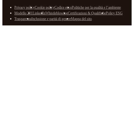
Privacy policy
Cookie policy
Codice etico
Politiche per la qualità e l’ambiente
Modello 231
LinkedIn
Whistleblowing
Certificazioni & Qualifiche
Policy ESG
Trasparenza
Inclusione e parità di genere
Mappa del sito