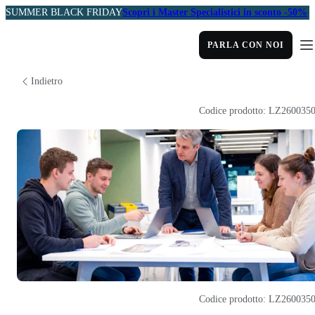
SUMMER BLACK FRIDAY
Scopri i Master Specialistici in sconto -50%
PARLA CON NOI
Indietro
Codice prodotto: LZ260035
Codice prodotto: LZ260035