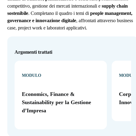
competitivo, gestione dei mercati internazionali e
supply chain
sostenibile
. Completano il quadro i temi di
people management,
governance e innovazione digitale
, affrontati attraverso business
case, project work e laboratori applicativi.
Argomenti trattati
MODULO
MODUL
Economics, Finance &
Corpor
Sustainability per la Gestione
Innova
d’Impresa