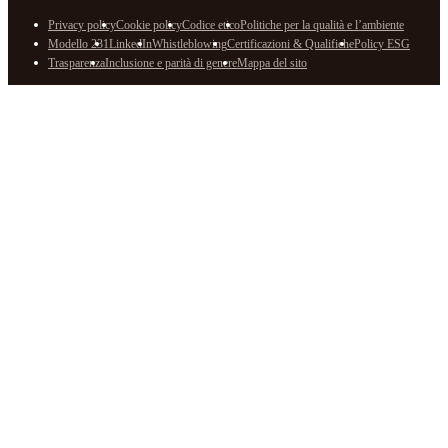
Privacy policy
Cookie policy
Codice etico
Politiche per la qualità e l’ambiente
Modello 231
LinkedIn
Whistleblowing
Certificazioni & Qualifiche
Policy ESG
Trasparenza
Inclusione e parità di genere
Mappa del sito