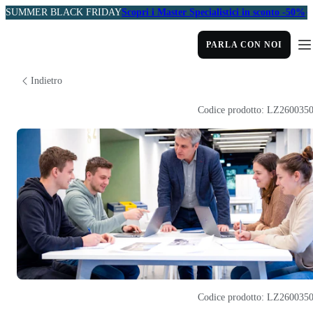
SUMMER BLACK FRIDAY
Scopri i Master Specialistici in sconto -50%
PARLA CON NOI
Indietro
Codice prodotto: LZ260035
Codice prodotto: LZ260035