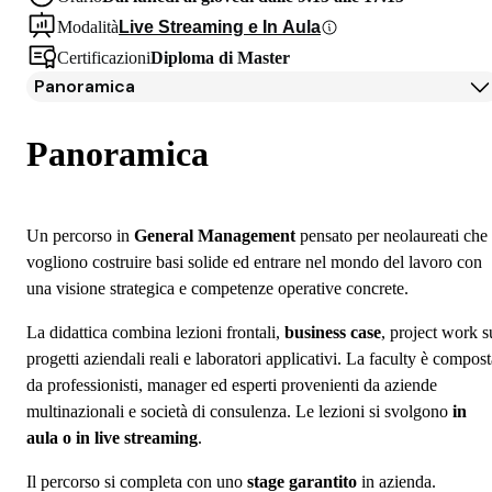
Modalità
Live Streaming e In Aula
Certificazioni
Diploma di Master
Panoramica
Panoramica
Programma
Panoramica
Docenti
Testimonianze Alumni
Iscrizione
Un percorso in
General Management
pensato per neolaureati che
Borse di studio e finanziamenti
vogliono costruire basi solide ed entrare nel mondo del lavoro con
Open Day
una visione strategica e competenze operative concrete.
Domande frequenti
La didattica combina lezioni frontali,
business case
, project work s
progetti aziendali reali e laboratori applicativi. La faculty è compos
da professionisti, manager ed esperti provenienti da aziende
multinazionali e società di consulenza. Le lezioni si svolgono
in
aula o in live streaming
.
Il percorso si completa con uno
stage garantito
in azienda.