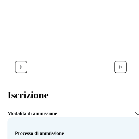
Francesco Donati
Noor A
Iscrizione
Modalità di ammissione
Processo di ammissione