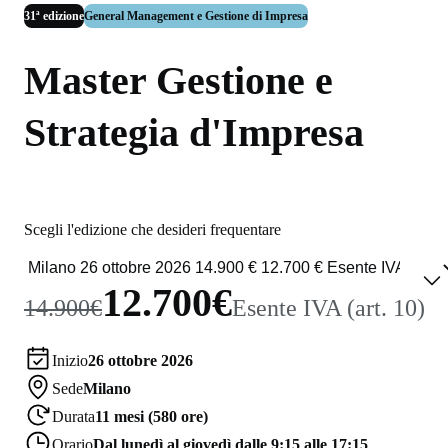
31ª edizione
General Management e Gestione di Impresa
Master Gestione e
Strategia d'Impresa
Scegli l'edizione che desideri frequentare
12.700€
14.900€
Esente IVA (art. 10)
Inizio
26 ottobre 2026
Sede
Milano
Durata
11 mesi (580 ore)
Orario
Dal lunedì al giovedì dalle 9:15 alle 17:15