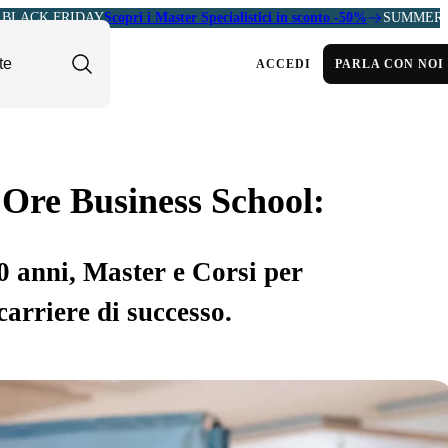
BLACK FRIDAY
Scopri i Master Specialistici in sconto -50%
SUMMER 
ACCEDI
PARLA CON NOI
 Ore Business School:
30 anni, Master e Corsi per
carriere di successo.