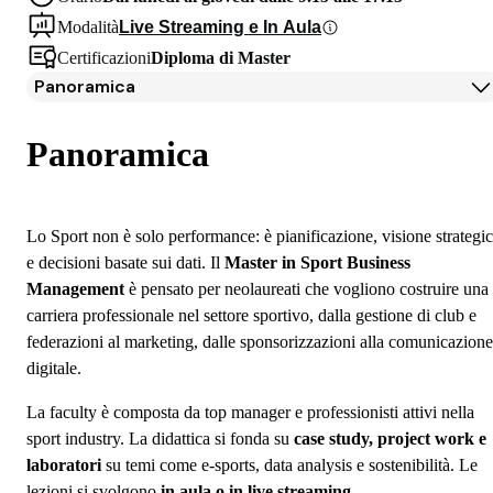
Modalità
Live Streaming e In Aula
Certificazioni
Diploma di Master
Panoramica
Panoramica
Programma
Panoramica
Docenti
Testimonianze Alumni
Iscrizione
Lo Sport non è solo performance: è pianificazione, visione strategi
Borse di studio e finanziamenti
e decisioni basate sui dati. Il
Master in Sport Business
Open Day
Management
è pensato per neolaureati che vogliono costruire una
Domande frequenti
carriera professionale nel settore sportivo, dalla gestione di club e
federazioni al marketing, dalle sponsorizzazioni alla comunicazione
digitale.
La faculty è composta da top manager e professionisti attivi nella
sport industry. La didattica si fonda su
case study, project work e
laboratori
su temi come e-sports, data analysis e sostenibilità. Le
lezioni si svolgono
in aula o in live streaming
.