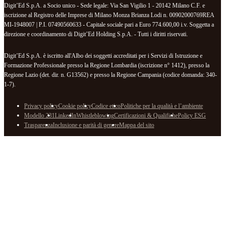
Digit’Ed S.p.A. a Socio unico - Sede legale: Via San Vigilio 1 - 20142 Milano C.F. e
iscrizione al Registro delle Imprese di Milano Monza Brianza Lodi n. 00902000769REA
MI-1948007 | P.I. 07490560633 - Capitale sociale pari a Euro 774.600,00 i.v. Soggetta a
direzione e coordinamento di Digit’Ed Holding S.p.A. - Tutti i diritti riservati.
Digit’Ed S.p.A. è iscritto all'Albo dei soggetti accreditati per i Servizi di Istruzione e
Formazione Professionale presso la Regione Lombardia (iscrizione n° 1412), presso la
Regione Lazio (det. dir. n. G13562) e presso la Regione Campania (codice domanda: 340-
1-7).
Privacy policy
Cookie policy
Codice etico
Politiche per la qualità e l’ambiente
Modello 231
LinkedIn
Whistleblowing
Certificazioni & Qualifiche
Policy ESG
Trasparenza
Inclusione e parità di genere
Mappa del sito