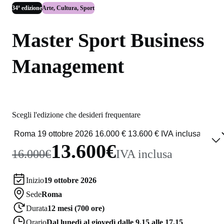
34ª edizione
Arte, Cultura, Sport
Master Sport Business
Management
Scegli l'edizione che desideri frequentare
13.600€
16.000€
IVA inclusa
Inizio
19 ottobre 2026
Sede
Roma
Durata
12 mesi (700 ore)
Orario
Dal lunedì al giovedì dalle 9.15 alle 17.15