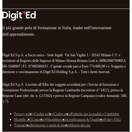
il più grande polo di formazione in Italia, leader nell'innovazione
dell'apprendimento
Digit’Ed S.p.A. a Socio unico - Sede legale: Via San Vigilio 1 - 20142 Milano C.F. e
iscrizione al Registro delle Imprese di Milano Monza Brianza Lodi n. 00902000769REA
MI-1948007 | P.I. 07490560633 - Capitale sociale pari a Euro 774.600,00 i.v. Soggetta a
direzione e coordinamento di Digit’Ed Holding S.p.A. - Tutti i diritti riservati.
Digit’Ed S.p.A. è iscritto all'Albo dei soggetti accreditati per i Servizi di Istruzione e
Formazione Professionale presso la Regione Lombardia (iscrizione n° 1412), presso la
Regione Lazio (det. dir. n. G13562) e presso la Regione Campania (codice domanda: 340-
1-7).
Privacy policy
Cookie policy
Codice etico
Politiche per la qualità e l’ambiente
Modello 231
LinkedIn
Whistleblowing
Certificazioni & Qualifiche
Policy ESG
Trasparenza
Inclusione e parità di genere
Mappa del sito