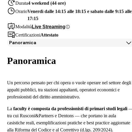
Durata
4 weekend (44 ore)
Orario
Venerdì dalle 14:15 alle 18:15 e sabato dalle 9:15 alle
17:15
Modalità
Live Streaming
Certificazioni
Attestato
Panoramica
Panoramica
Iscrizione
Panoramica
Un percorso pensato per chi opera o vuole operare nel settore degli
appalti pubblici, tra stazioni appaltanti, operatori economici e
professionisti del diritto amministrativo.
La
faculty è composta da professionisti di primari studi legali
tra cui Rusconi&Partners e Dentons — che portano in aula
casistiche reali, esemplificazioni pratiche e best practice aggiornate
alla Riforma del Codice e al Correttivo (d.lgs. 209/2024).