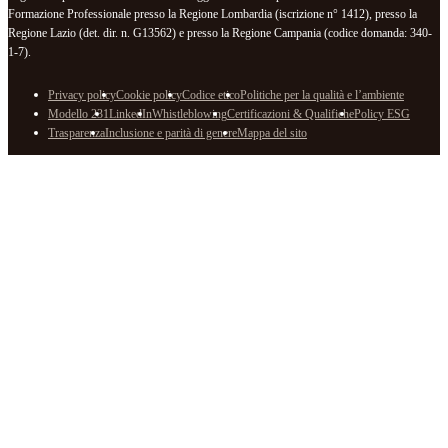
Formazione Professionale presso la Regione Lombardia (iscrizione n° 1412), presso la
Regione Lazio (det. dir. n. G13562) e presso la Regione Campania (codice domanda: 340-
1-7).
Privacy policy
Cookie policy
Codice etico
Politiche per la qualità e l’ambiente
Modello 231
LinkedIn
Whistleblowing
Certificazioni & Qualifiche
Policy ESG
Trasparenza
Inclusione e parità di genere
Mappa del sito