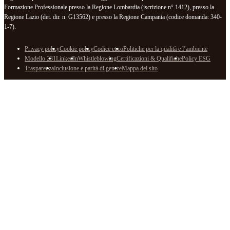
Formazione Professionale presso la Regione Lombardia (iscrizione n° 1412), presso la
Regione Lazio (det. dir. n. G13562) e presso la Regione Campania (codice domanda: 340-
1-7).
Privacy policy
Cookie policy
Codice etico
Politiche per la qualità e l’ambiente
Modello 231
LinkedIn
Whistleblowing
Certificazioni & Qualifiche
Policy ESG
Trasparenza
Inclusione e parità di genere
Mappa del sito