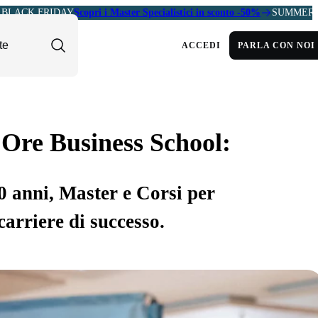
BLACK FRIDAY
Scopri i Master Specialistici in sconto -50%
SUMMER 
ACCEDI
PARLA CON NOI
 Ore Business School:
30 anni, Master e Corsi per
carriere di successo.