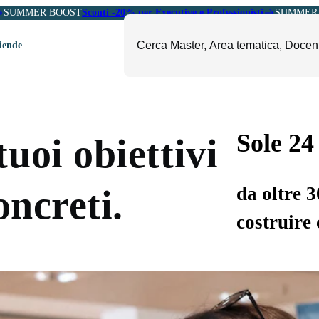
SUMMER BOOST
Sconti -20% per Executive e Professionisti
SUMMER 
ziende
ori
mministrazione, Finanza e
ESG, Sostenibilità, Energia e
ontrollo
Ambiente
Sole 24
uoi obiettivi
eadership e Soft Skills
Fashion e Luxury
roject Management
Food, Beverage e Turismo
da oltre 
oncreti.
etail, Sales e Export
Arte, Cultura e Sport
costruire 
anità e Pharma
Giornalismo
ubblica Amministrazione
Il Sole 24 ORE Professionale