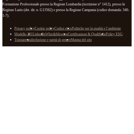
Formazione Professionale presso la Regione Lombardia (iscrizione n° 1412), presso la
Regione Lazio (det. dir. n. G13562) e presso la Regione Campania (codice domanda: 340-
1-7).
Privacy policy
Cookie policy
Codice etico
Politiche per la qualità e l’ambiente
Modello 231
LinkedIn
Whistleblowing
Certificazioni & Qualifiche
Policy ESG
Trasparenza
Inclusione e parità di genere
Mappa del sito