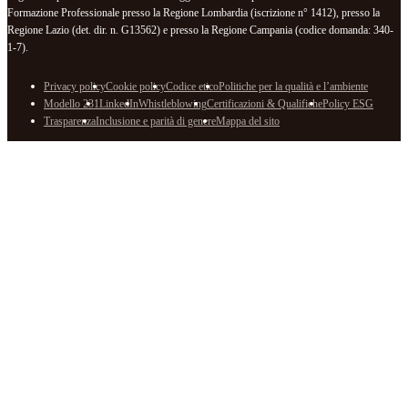
Formazione Professionale presso la Regione Lombardia (iscrizione n° 1412), presso la
Regione Lazio (det. dir. n. G13562) e presso la Regione Campania (codice domanda: 340-
1-7).
Privacy policy
Cookie policy
Codice etico
Politiche per la qualità e l’ambiente
Modello 231
LinkedIn
Whistleblowing
Certificazioni & Qualifiche
Policy ESG
Trasparenza
Inclusione e parità di genere
Mappa del sito