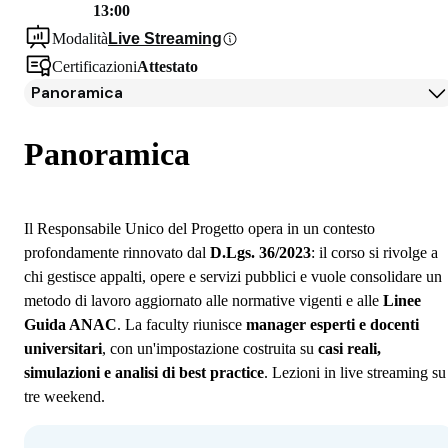
13:00
Modalità
Live Streaming
Certificazioni
Attestato
Panoramica
Panoramica
Programma
Panoramica
Iscrizione
Il Responsabile Unico del Progetto opera in un contesto
profondamente rinnovato dal
D.Lgs. 36/2023
: il corso si rivolge a
chi gestisce appalti, opere e servizi pubblici e vuole consolidare un
metodo di lavoro aggiornato alle normative vigenti e alle
Linee
Guida ANAC
. La faculty riunisce
manager esperti e docenti
universitari
, con un'impostazione costruita su
casi reali,
simulazioni e analisi di best practice
. Lezioni in live streaming su
tre weekend.