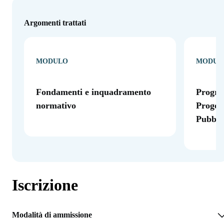
Argomenti trattati
MODULO
MODUL
Fondamenti e inquadramento
Progra
normativo
Progett
Pubbli
Iscrizione
Modalità di ammissione