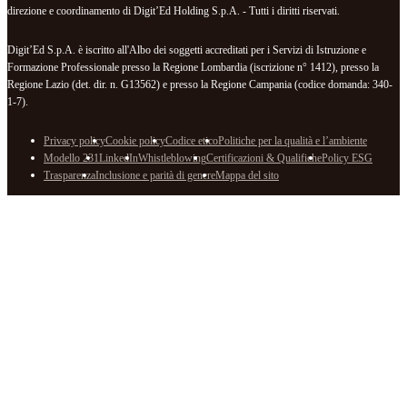
direzione e coordinamento di Digit’Ed Holding S.p.A. - Tutti i diritti riservati.
Digit’Ed S.p.A. è iscritto all'Albo dei soggetti accreditati per i Servizi di Istruzione e
Formazione Professionale presso la Regione Lombardia (iscrizione n° 1412), presso la
Regione Lazio (det. dir. n. G13562) e presso la Regione Campania (codice domanda: 340-
1-7).
Privacy policy
Cookie policy
Codice etico
Politiche per la qualità e l’ambiente
Modello 231
LinkedIn
Whistleblowing
Certificazioni & Qualifiche
Policy ESG
Trasparenza
Inclusione e parità di genere
Mappa del sito