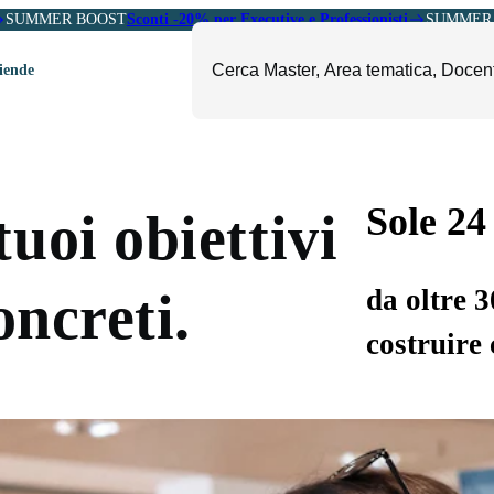
SUMMER BOOST
Sconti -20% per Executive e Professionisti
SUMMER 
ziende
ori
mministrazione, Finanza e
ESG, Sostenibilità, Energia e
ontrollo
Ambiente
Sole 24
uoi obiettivi
eadership e Soft Skills
Fashion e Luxury
roject Management
Food, Beverage e Turismo
da oltre 
oncreti.
etail, Sales e Export
Arte, Cultura e Sport
costruire 
anità e Pharma
Giornalismo
ubblica Amministrazione
Il Sole 24 ORE Professionale