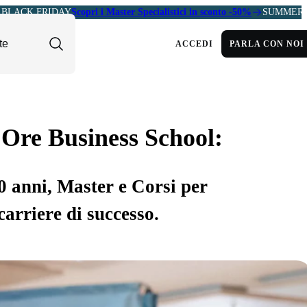
BLACK FRIDAY
Scopri i Master Specialistici in sconto -50%
SUMMER 
ACCEDI
PARLA CON NOI
 Ore Business School:
30 anni, Master e Corsi per
carriere di successo.