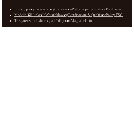
Privacy policy
Cookie policy
Codice etico
Politiche per la qualità e l’ambiente
Modello 231
LinkedIn
Whistleblowing
Certificazioni & Qualifiche
Policy ESG
Trasparenza
Inclusione e parità di genere
Mappa del sito