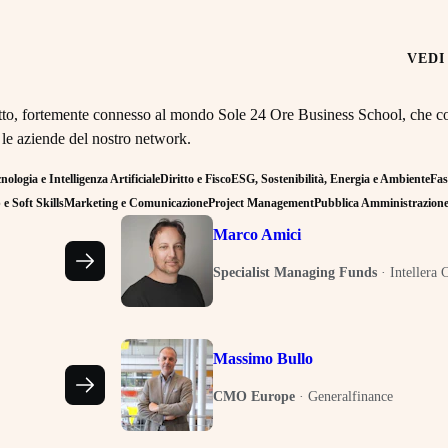
VEDI
retto, fortemente connesso al mondo Sole 24 Ore Business School, che co
 le aziende del nostro network.
ologia e Intelligenza Artificiale
Diritto e Fisco
ESG, Sostenibilità, Energia e Ambiente
Fas
e Soft Skills
Marketing e Comunicazione
Project Management
Pubblica Amministrazion
Marco Amici
Specialist Managing Funds
·
Intellera 
Massimo Bullo
CMO Europe
·
Generalfinance