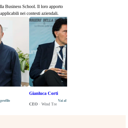
ella Business School. Il loro apporto
applicabili nei contesti aziendali.
Stefano Senard
Produttore disco
Direttore artistic
di programma del
Music Business 
Gianluca Corti
 profilo
Vai al profilo
CEO
·
Wind Tre