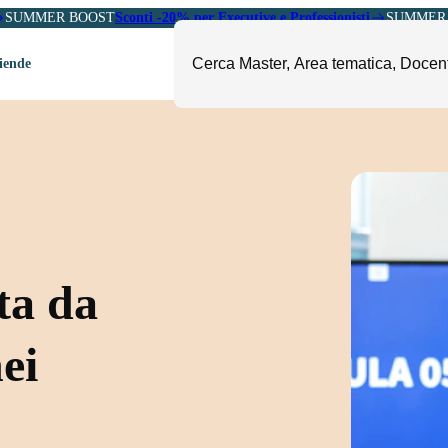
SUMMER BOOST
Sconti -20% per Executive e Professionisti
SUMMER 
ziende
ori
mministrazione, Finanza e
ESG, Sostenibilità, Energia e
ontrollo
Ambiente
eadership e Soft Skills
Fashion e Luxury
roject Management
Food, Beverage e Turismo
etail, Sales e Export
Arte, Cultura e Sport
ta da
anità e Pharma
Giornalismo
ubblica Amministrazione
Il Sole 24 ORE Professionale
nei