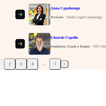
Anna Capoluongo
Avvocato
·
Studio Legale Capoluongo
Edoardo Copello
Fondatore, Coach e Trainer
·
OFF Offi
2
3
4
…
7