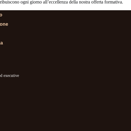
ibuiscono ogni giorno all’eccellenza della nostra offerta formativa.
lo
ione
za
ed executive