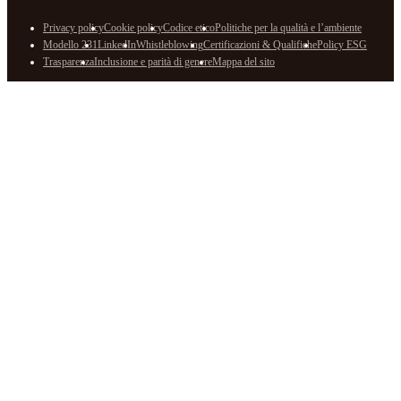
Privacy policy
Cookie policy
Codice etico
Politiche per la qualità e l’ambiente
Modello 231
LinkedIn
Whistleblowing
Certificazioni & Qualifiche
Policy ESG
Trasparenza
Inclusione e parità di genere
Mappa del sito