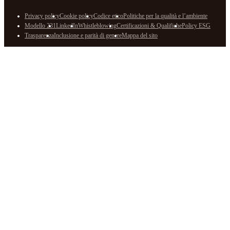
Privacy policy
Cookie policy
Codice etico
Politiche per la qualità e l’ambiente
Modello 231
LinkedIn
Whistleblowing
Certificazioni & Qualifiche
Policy ESG
Trasparenza
Inclusione e parità di genere
Mappa del sito