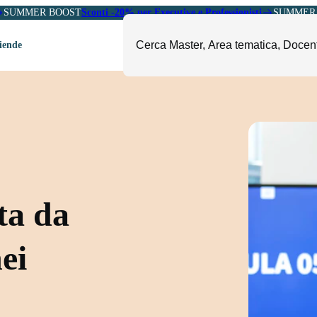
SUMMER BOOST
Sconti -20% per Executive e Professionisti
SUMMER 
ziende
ori
mministrazione, Finanza e
ESG, Sostenibilità, Energia e
ontrollo
Ambiente
eadership e Soft Skills
Fashion e Luxury
roject Management
Food, Beverage e Turismo
etail, Sales e Export
Arte, Cultura e Sport
ta da
anità e Pharma
Giornalismo
ubblica Amministrazione
Il Sole 24 ORE Professionale
nei