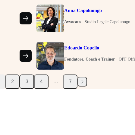
Anna Capoluongo
Avvocato
·
Studio Legale Capoluongo
Edoardo Copello
Fondatore, Coach e Trainer
·
OFF Offi
2
3
4
…
7