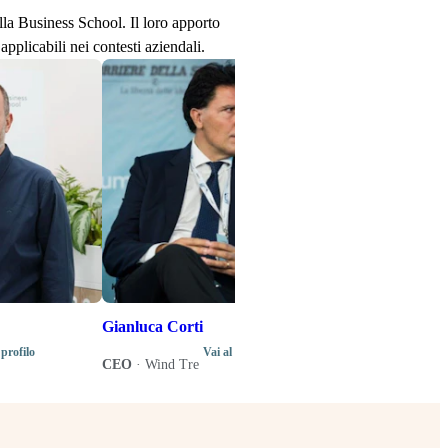
ella Business School. Il loro apporto
applicabili nei contesti aziendali.
Stefano Senard
Produttore disco
Direttore artistic
di programma del
Music Business 
Gianluca Corti
 profilo
Vai al profilo
CEO
·
Wind Tre