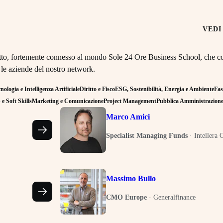
VEDI
retto, fortemente connesso al mondo Sole 24 Ore Business School, che co
 le aziende del nostro network.
ologia e Intelligenza Artificiale
Diritto e Fisco
ESG, Sostenibilità, Energia e Ambiente
Fas
e Soft Skills
Marketing e Comunicazione
Project Management
Pubblica Amministrazion
Marco Amici
Specialist Managing Funds
·
Intellera 
Massimo Bullo
CMO Europe
·
Generalfinance