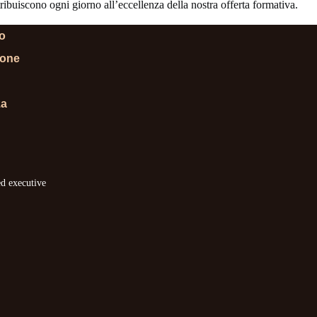
ibuiscono ogni giorno all’eccellenza della nostra offerta formativa.
lo
ione
za
ed executive