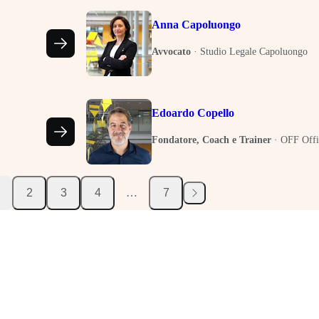
Anna Capoluongo
Avvocato
·
Studio Legale Capoluongo
Edoardo Copello
Fondatore, Coach e Trainer
·
OFF Offi
2
3
4
…
7