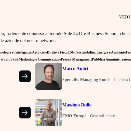
VEDI
retto, fortemente connesso al mondo Sole 24 Ore Business School, che co
 le aziende del nostro network.
ologia e Intelligenza Artificiale
Diritto e Fisco
ESG, Sostenibilità, Energia e Ambiente
Fas
e Soft Skills
Marketing e Comunicazione
Project Management
Pubblica Amministrazion
Marco Amici
Specialist Managing Funds
·
Intellera 
Massimo Bullo
CMO Europe
·
Generalfinance