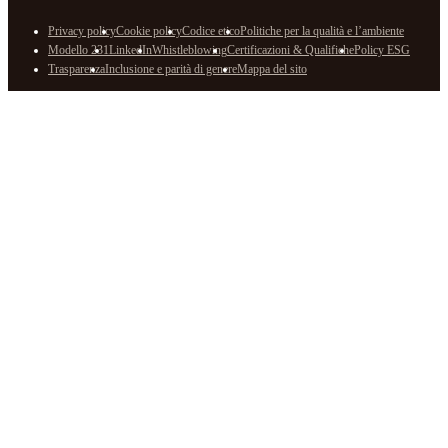
Privacy policy
Cookie policy
Codice etico
Politiche per la qualità e l’ambiente
Modello 231
LinkedIn
Whistleblowing
Certificazioni & Qualifiche
Policy ESG
Trasparenza
Inclusione e parità di genere
Mappa del sito