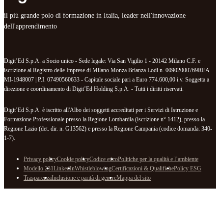
il più grande polo di formazione in Italia, leader nell'innovazione
dell'apprendimento
Digit’Ed S.p.A. a Socio unico - Sede legale: Via San Vigilio 1 - 20142 Milano C.F. e
iscrizione al Registro delle Imprese di Milano Monza Brianza Lodi n. 00902000769REA
MI-1948007 | P.I. 07490560633 - Capitale sociale pari a Euro 774.600,00 i.v. Soggetta a
direzione e coordinamento di Digit’Ed Holding S.p.A. - Tutti i diritti riservati.
Digit’Ed S.p.A. è iscritto all'Albo dei soggetti accreditati per i Servizi di Istruzione e
Formazione Professionale presso la Regione Lombardia (iscrizione n° 1412), presso la
Regione Lazio (det. dir. n. G13562) e presso la Regione Campania (codice domanda: 340-
1-7).
Privacy policy
Cookie policy
Codice etico
Politiche per la qualità e l’ambiente
Modello 231
LinkedIn
Whistleblowing
Certificazioni & Qualifiche
Policy ESG
Trasparenza
Inclusione e parità di genere
Mappa del sito