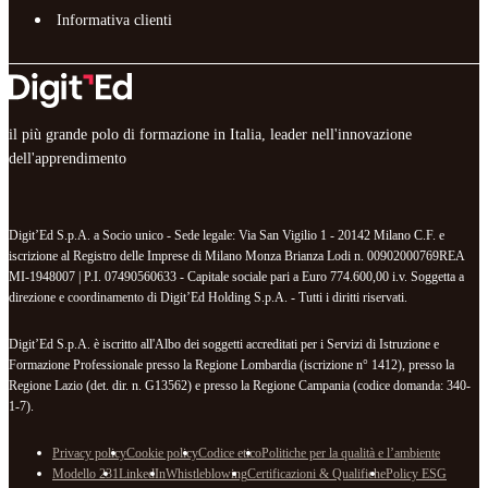
Informativa clienti
il più grande polo di formazione in Italia, leader nell'innovazione
dell'apprendimento
Digit’Ed S.p.A. a Socio unico - Sede legale: Via San Vigilio 1 - 20142 Milano C.F. e
iscrizione al Registro delle Imprese di Milano Monza Brianza Lodi n. 00902000769REA
MI-1948007 | P.I. 07490560633 - Capitale sociale pari a Euro 774.600,00 i.v. Soggetta a
direzione e coordinamento di Digit’Ed Holding S.p.A. - Tutti i diritti riservati.
Digit’Ed S.p.A. è iscritto all'Albo dei soggetti accreditati per i Servizi di Istruzione e
Formazione Professionale presso la Regione Lombardia (iscrizione n° 1412), presso la
Regione Lazio (det. dir. n. G13562) e presso la Regione Campania (codice domanda: 340-
1-7).
Privacy policy
Cookie policy
Codice etico
Politiche per la qualità e l’ambiente
Modello 231
LinkedIn
Whistleblowing
Certificazioni & Qualifiche
Policy ESG