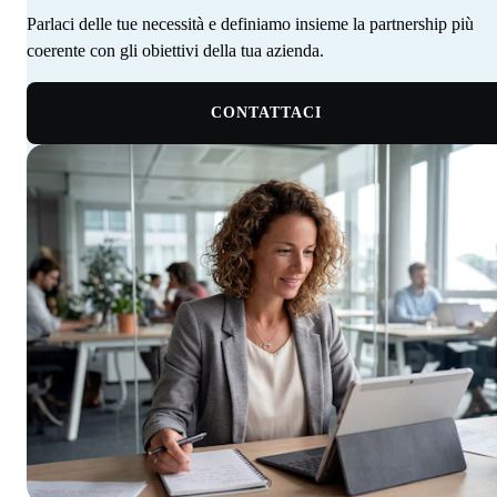
Parlaci delle tue necessità e definiamo insieme la partnership più
coerente con gli obiettivi della tua azienda. ‍ ‍‍ ‍​​​​‌ ‍ ​‍​‍‌‍ ‌ ​‍‌‍‍‌‌‍‌ ‌‍‍‌‌‍ ‍​‍​‍​ ‍‍​‍​‍‌‍‌​‌‍​‌‌ ‌​‌‍ ‌‍​ ‌‍ ‌‌ ​ ​‍ ‍‌‍​ ‌‍ ‌‍ ‌​‍​‍​‍ ​​‍​‍‌‍‍​‌ ​‍‌‍‌‌‌‍‌‍​‍​‍​ ‍‍​‍​‍‌‍‍​‌ ‌​‌ ‌​‌ ​​‌ ​ ​ ‍‍​‍ ​‍ ‌‍​ ‌‍ ‌‌ ​ ​‍ ‍‌‍‍‌‌‍ ‍‌ ‌​‌‍‌‌‌ ​‍‌‍ ‍‌‍​‌‌‍ ​​‍ ‍​ ​‍​ ‌​‌‍ ‌ ​‍‌‍‌‌‌‍​‍‌ ​ ​‍ ‍‌‍​ ‌‍ ‌‍ ‌​‍ ‌‍‌‌‌‍‌​‌‍‍‌‌ ‌​‌‍ ‌ ​‍​‍ ‌‍‍‌‌ ‌​‌‍‌‌‌‍ ‌‌‌ ‌ ‌​‌ ‍‌‌ ​​‌‍‌‌‌ ​ ​‍ ‌​​‍‌‍ ‍​ ​​​ ‌​‌‌‍​‌​ ​‌‌‍‍‌‌‍​‌‌​‌​ ‌‍‌‌​ ‌ ​ ‌ ‍‍‌ ‌‍‌‌​‌‌​ ‌‌‍‌‌​‌‍‌ ​‍‌‍ ‍‌​​‍‌ ‌ ​‍ ‌‍‍‌‌ ‌​‌‍‌‌‌‍ ‌‌ ​ ​‍ ‌​‍‍‌​ ‍‌ ‌ ‌‍‌‌‌​​‌​ ‌ ‌​‌​‌​​‌‌‌​ ​ ‌‌‌ ‌‌‌‍‍‍​ ​‍‌​‌ ‌‍ ‍‌ ​‍‌ ​‍‌ ‍‌‌‍​‌‌ ‌‍‌​ ‌‌‍‌ ​‍ ‌‍‌‌‌‍‌​‌‍‍‌‌ ‌​​‍​ ‌‍‌‍‌‍‍‌‌‍‌‌‌‍ ​‌‍‌​‌‌​​‌‍​‌‌ ‌​‌‍‍​​ ‌‌ ​ ‌ ‌‌‌‍​‍‌ ‌​‌‍‍‌‌ ‌​‌‍ ​‌‍‌‌​‍ ‍‌‍‍‌‌ ‌​​‍​‍‌
CONTATTACI