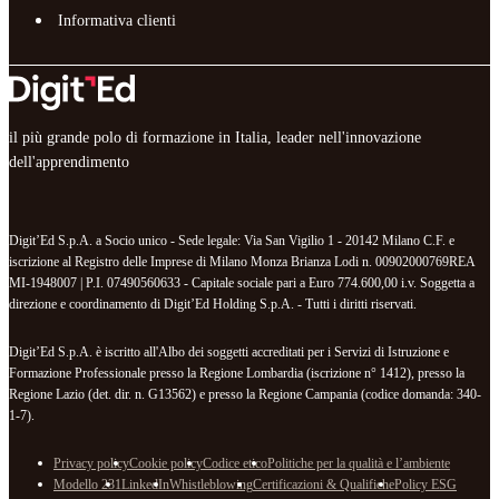
Informativa clienti
il più grande polo di formazione in Italia, leader nell'innovazione
dell'apprendimento
Digit’Ed S.p.A. a Socio unico - Sede legale: Via San Vigilio 1 - 20142 Milano C.F. e
iscrizione al Registro delle Imprese di Milano Monza Brianza Lodi n. 00902000769REA
MI-1948007 | P.I. 07490560633 - Capitale sociale pari a Euro 774.600,00 i.v. Soggetta a
direzione e coordinamento di Digit’Ed Holding S.p.A. - Tutti i diritti riservati.
Digit’Ed S.p.A. è iscritto all'Albo dei soggetti accreditati per i Servizi di Istruzione e
Formazione Professionale presso la Regione Lombardia (iscrizione n° 1412), presso la
Regione Lazio (det. dir. n. G13562) e presso la Regione Campania (codice domanda: 340-
1-7).
Privacy policy
Cookie policy
Codice etico
Politiche per la qualità e l’ambiente
Modello 231
LinkedIn
Whistleblowing
Certificazioni & Qualifiche
Policy ESG