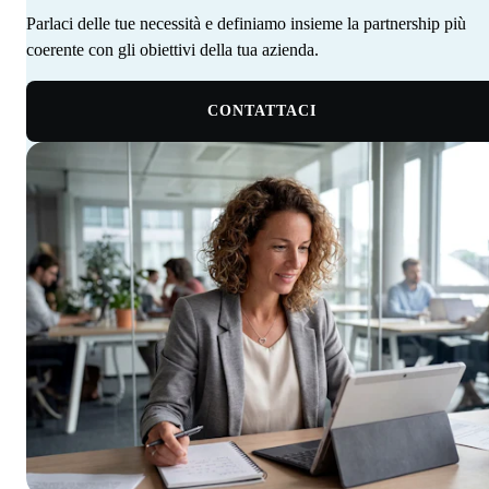
Parlaci delle tue necessità e definiamo insieme la partnership più
coerente con gli obiettivi della tua azienda. ‍ ‍‍ ‍​​​​‌ ‍ ​‍​‍‌‍ ‌ ​‍‌‍‍‌‌‍‌ ‌‍‍‌‌‍ ‍​‍​‍​ ‍‍​‍​‍‌‍‌​‌‍​‌‌ ‌​‌‍ ‌‍​ ‌‍ ‌‌ ​ ​‍ ‍‌‍​ ‌‍ ‌‍ ‌​‍​‍​‍ ​​‍​‍‌‍‍​‌ ​‍‌‍‌‌‌‍‌‍​‍​‍​ ‍‍​‍​‍‌‍‍​‌ ‌​‌ ‌​‌ ​​‌ ​ ​ ‍‍​‍ ​‍ ‌‍​ ‌‍ ‌‌ ​ ​‍ ‍‌‍‍‌‌‍ ‍‌ ‌​‌‍‌‌‌ ​‍‌‍ ‍‌‍​‌‌‍ ​​‍ ‍​ ​‍​ ‌​‌‍ ‌ ​‍‌‍‌‌‌‍​‍‌ ​ ​‍ ‍‌‍​ ‌‍ ‌‍ ‌​‍ ‌‍‌‌‌‍‌​‌‍‍‌‌ ‌​‌‍ ‌ ​‍​‍ ‌‍‍‌‌ ‌​‌‍‌‌‌‍ ‌‌‌ ‌ ‌​‌ ‍‌‌ ​​‌‍‌‌‌ ​ ​‍ ‌​​‍‌‍ ‍​ ​​​ ‌​‌‌‍​‌​ ​‌‌‍‍‌‌‍​‌‌​‌​ ‌‍‌‌​ ‌ ​ ‌ ‍‍‌ ‌‍‌‌​‌‌​ ‌‌‍‌‌​‌‍‌ ​‍‌‍ ‍‌​​‍‌ ‌ ​‍ ‌‍‍‌‌ ‌​‌‍‌‌‌‍ ‌‌ ​ ​‍ ‌​‍‍‌​ ‍‌ ‌ ‌‍‌‌‌​​‌​ ‌ ‌​‌​‌​​‌‌‌​ ​ ‌‌‌ ‌‌‌‍‍‍​ ​‍‌​‌ ‌‍ ‍‌ ​‍‌ ​‍‌ ‍‌‌‍​‌‌ ‌‍‌​ ‌‌‍‌ ​‍ ‌‍‌‌‌‍‌​‌‍‍‌‌ ‌​​‍​ ‌‍‌‍‌‍‍‌‌‍‌‌‌‍ ​‌‍‌​‌‌​​‌‍​‌‌ ‌​‌‍‍​​ ‌‌ ​ ‌ ‌‌‌‍​‍‌ ‌​‌‍‍‌‌ ‌​‌‍ ​‌‍‌‌​‍ ‍‌‍‍‌‌ ‌​​‍​‍‌
CONTATTACI