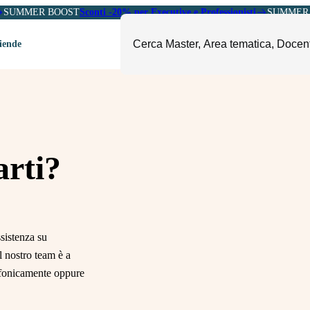
SUMMER BOOST
Sconti -20% per Executive e Professionisti
SUMMER 
ziende
ori
mministrazione, Finanza e
ESG, Sostenibilità, Energia e
ontrollo
Ambiente
eadership e Soft Skills
Fashion e Luxury
rti?
roject Management
Food, Beverage e Turismo
etail, Sales e Export
Arte, Cultura e Sport
anità e Pharma
Giornalismo
sistenza su
ubblica Amministrazione
Il Sole 24 ORE Professionale
il nostro team è a
lefonicamente oppure