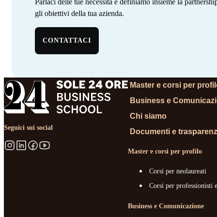
Parlaci delle tue necessità e definiamo insieme la partnersh
gli obiettivi della tua azienda. ‍ ‍‍ ‍​​​​‌ ‍ ​‍​‍‌‍ ‌ ​‍‌‍‍‌‌‍‌ ‌‍‍‌‌‍ ‍​‍​‍​ ‍‍​‍​‍‌‍‌​‌‍​‌‌ ‌​‌‍ ‌‍​ ‌‍ ‌‌ ​ ​‍ ‍‌‍​ ‌‍ ‌‍ ‌​‍​‍​‍ ​​‍​‍‌‍‍​‌ ​‍‌‍‌‌‌‍‌‍​‍​‍​ ‍‍​‍​‍‌‍‍​‌ ‌​‌ ‌​‌ ​​‌ ​ ​ ‍‍​‍ ​‍ ‌‍​ ‌‍ ‌‌ ​ ​‍ ‍‌‍‍‌‌‍ ‍‌ ‌​‌‍‌‌‌ ​‍‌‍ ‍‌‍​‌‌‍ ​​‍ ‍​ ​‍​ ‌​‌‍ ‌ ​‍‌‍‌‌‌‍​‍‌ ​ ​‍ ‍‌‍​ ‌‍ ‌‍ ‌​‍ ‌‍‌‌‌‍‌​‌‍‍‌‌ ‌​‌‍ ‌ ​‍​‍ ‌‍‍‌‌ ‌​‌‍‌‌‌‍ ‌‌‌ ‌ ‌​‌ ‍‌‌ ​​‌‍‌‌‌ ​ ​‍ ‌​​‍‌‍ ‍​ ​​​ ‌​‌‌‍​‌​ ​‌‌‍‍‌‌‍​‌‌​‌​ ‌‍‌‌​ ‌ ​ ‌ ‍‍‌ ‌‍‌‌​‌‌​ ‌‌‍‌‌​‌‍‌ ​‍‌‍ ‍‌​​‍‌ ‌ ​‍ ‌‍‍‌‌ ‌​‌‍‌‌‌‍ ‌‌ ​ ​‍ ‌​‍‍‌​ ‍‌ ‌ ‌‍‌‌‌​​‌​ ‌ ‌​‌​‌​​‌‌‌​ ​ ‌‌‌ ‌‌‌‍‍‍​ ​‍‌​‌ ‌‍ ‍‌ ​‍‌ ​‍‌ ‍‌‌‍​‌‌ ‌‍‌​ ‌‌‍‌ ​‍ ‌‍‌‌‌‍‌​‌‍‍‌‌ ‌​​‍​ ‌‍‌‍‌‍‍‌‌‍‌‌‌‍ ​‌‍‌​‌‌​​‌‍​‌‌ ‌​‌‍‍​​ ‌‌ ​ ‌ ‌‌‌‍​‍‌ ‌​‌‍‍‌‌ ‌​‌‍ ​‌‍‌‌​‍ ‍‌‍‍‌‌ ‌​​‍​‍‌
CONTATTACI
Master e corsi per profi
Business e Comunicaz
Chi siamo
Seguici sui social
Documenti e trasparen
Master e corsi per profilo
Corsi per neolaureati
Corsi per professionisti 
Business e Comunicazione