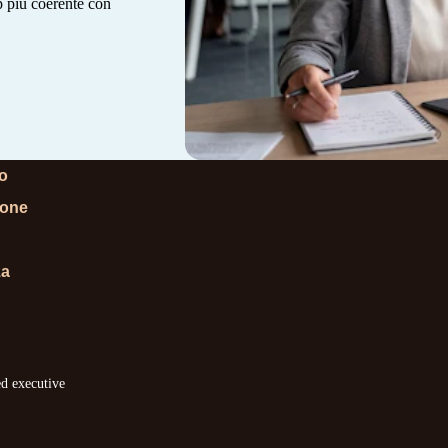
ip più coerente con
lo
ione
za
ed executive