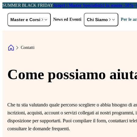
SUMMER BLACK FRIDAY
Scopri i Master Specialistici in sconto -50%
Master e Corsi
News ed Eventi
Chi Siamo
Per le a
ER PROFILO
PER AREA TEMATICA
Storia e Val
Contatti
eolaureati
EMBA e MBA
A
Docenti
C
rofessionisti ed Executive
Marketing e Comunicazione
Partner
L
Come possiamo aiuta
HR, DE&I e Diritto del Lavoro
P
Digital Transformation,
Sei un'azienda?
Tecnologia e AI
R
Scopri le soluzioni formative pensate per
Diritto e Fisco
S
te
Che tu stia valutando quale percorso scegliere o abbia bisogno di as
General Management e
P
iscrizioni, acquisti, account o servizi collegati ai nostri programmi, 
Gestione d'Impresa
Scopri di più
disposizione per supportarti. Puoi compilare il form, contattarci te
consultare le domande frequenti.