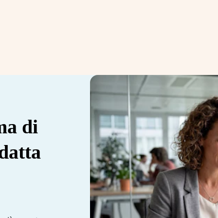
ma di
datta