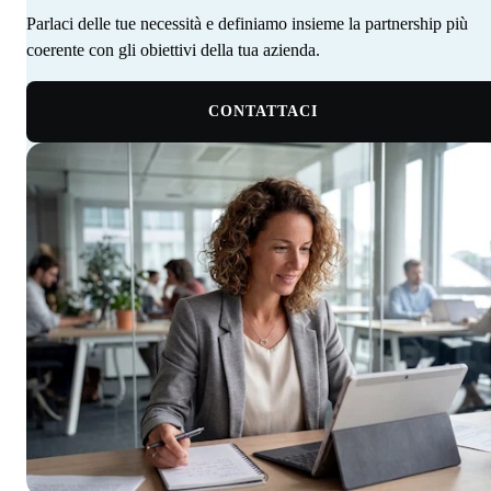
Parlaci delle tue necessità e definiamo insieme la partnership più
coerente con gli obiettivi della tua azienda. ‍ ‍‍ ‍​​​​‌ ‍ ​‍​‍‌‍ ‌ ​‍‌‍‍‌‌‍‌ ‌‍‍‌‌‍ ‍​‍​‍​ ‍‍​‍​‍‌‍‌​‌‍​‌‌ ‌​‌‍ ‌‍​ ‌‍ ‌‌ ​ ​‍ ‍‌‍​ ‌‍ ‌‍ ‌​‍​‍​‍ ​​‍​‍‌‍‍​‌ ​‍‌‍‌‌‌‍‌‍​‍​‍​ ‍‍​‍​‍‌‍‍​‌ ‌​‌ ‌​‌ ​​‌ ​ ​ ‍‍​‍ ​‍ ‌‍​ ‌‍ ‌‌ ​ ​‍ ‍‌‍‍‌‌‍ ‍‌ ‌​‌‍‌‌‌ ​‍‌‍ ‍‌‍​‌‌‍ ​​‍ ‍​ ​‍​ ‌​‌‍ ‌ ​‍‌‍‌‌‌‍​‍‌ ​ ​‍ ‍‌‍​ ‌‍ ‌‍ ‌​‍ ‌‍‌‌‌‍‌​‌‍‍‌‌ ‌​‌‍ ‌ ​‍​‍ ‌‍‍‌‌ ‌​‌‍‌‌‌‍ ‌‌‌ ‌ ‌​‌ ‍‌‌ ​​‌‍‌‌‌ ​ ​‍ ‌​​‍‌‍ ‍​ ​​​ ‌​‌‌‍​‌​ ​‌‌‍‍‌‌‍​‌‌​‌​ ‌‍‌‌​ ‌ ​ ‌ ‍‍‌ ‌‍‌‌​‌‌​ ‌‌‍‌‌​‌‍‌ ​‍‌‍ ‍‌​​‍‌ ‌ ​‍ ‌‍‍‌‌ ‌​‌‍‌‌‌‍ ‌‌ ​ ​‍ ‌​‍‍‌​ ‍‌ ‌ ‌‍‌‌‌​​‌​ ‌ ‌​‌​‌​​‌‌‌​ ​ ‌‌‌ ‌‌‌‍‍‍​ ​‍‌​‌ ‌‍ ‍‌ ​‍‌ ​‍‌ ‍‌‌‍​‌‌ ‌‍‌​ ‌‌‍‌ ​‍ ‌‍‌‌‌‍‌​‌‍‍‌‌ ‌​​‍​ ‌‍‌‍‌‍‍‌‌‍‌‌‌‍ ​‌‍‌​‌‌​​‌‍​‌‌ ‌​‌‍‍​​ ‌‌ ​ ‌ ‌‌‌‍​‍‌ ‌​‌‍‍‌‌ ‌​‌‍ ​‌‍‌‌​‍ ‍‌‍‍‌‌ ‌​​‍​‍‌
CONTATTACI