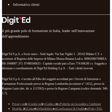
Informativa clienti
il più grande polo di formazione in Italia, leader nell'innovazione
dell'apprendimento
Digit’Ed S.p.A. a Socio unico - Sede legale: Via San Vigilio 1 - 20142 Milano C.F. e
iscrizione al Registro delle Imprese di Milano Monza Brianza Lodi n. 00902000769REA
MI-1948007 | P.I. 07490560633 - Capitale sociale pari a Euro 774.600,00 i.v. Soggetta a
direzione e coordinamento di Digit’Ed Holding S.p.A. - Tutti i diritti riservati.
Digit’Ed S.p.A. è iscritto all'Albo dei soggetti accreditati per i Servizi di Istruzione e
Formazione Professionale presso la Regione Lombardia (iscrizione n° 1412), presso la
Regione Lazio (det. dir. n. G13562) e presso la Regione Campania (codice domanda: 340-
1-7).
Privacy policy
Cookie policy
Codice etico
Politiche per la qualità e l’ambiente
Modello 231
LinkedIn
Whistleblowing
Certificazioni & Qualifiche
Policy ESG