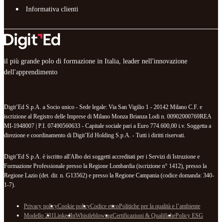
Informativa clienti
il più grande polo di formazione in Italia, leader nell'innovazione
dell'apprendimento
Digit’Ed S.p.A. a Socio unico - Sede legale: Via San Vigilio 1 - 20142 Milano C.F. e
iscrizione al Registro delle Imprese di Milano Monza Brianza Lodi n. 00902000769REA
MI-1948007 | P.I. 07490560633 - Capitale sociale pari a Euro 774.600,00 i.v. Soggetta a
direzione e coordinamento di Digit’Ed Holding S.p.A. - Tutti i diritti riservati.
Digit’Ed S.p.A. è iscritto all'Albo dei soggetti accreditati per i Servizi di Istruzione e
Formazione Professionale presso la Regione Lombardia (iscrizione n° 1412), presso la
Regione Lazio (det. dir. n. G13562) e presso la Regione Campania (codice domanda: 340-
1-7).
Privacy policy
Cookie policy
Codice etico
Politiche per la qualità e l’ambiente
Modello 231
LinkedIn
Whistleblowing
Certificazioni & Qualifiche
Policy ESG