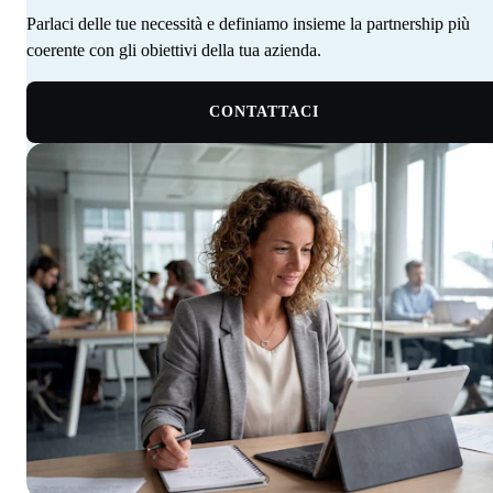
Parlaci delle tue necessità e definiamo insieme la partnership più
coerente con gli obiettivi della tua azienda. ‍ ‍‍ ‍​​​​‌ ‍ ​‍​‍‌‍ ‌ ​‍‌‍‍‌‌‍‌ ‌‍‍‌‌‍ ‍​‍​‍​ ‍‍​‍​‍‌‍‌​‌‍​‌‌ ‌​‌‍ ‌‍​ ‌‍ ‌‌ ​ ​‍ ‍‌‍​ ‌‍ ‌‍ ‌​‍​‍​‍ ​​‍​‍‌‍‍​‌ ​‍‌‍‌‌‌‍‌‍​‍​‍​ ‍‍​‍​‍‌‍‍​‌ ‌​‌ ‌​‌ ​​‌ ​ ​ ‍‍​‍ ​‍ ‌‍​ ‌‍ ‌‌ ​ ​‍ ‍‌‍‍‌‌‍ ‍‌ ‌​‌‍‌‌‌ ​‍‌‍ ‍‌‍​‌‌‍ ​​‍ ‍​ ​‍​ ‌​‌‍ ‌ ​‍‌‍‌‌‌‍​‍‌ ​ ​‍ ‍‌‍​ ‌‍ ‌‍ ‌​‍ ‌‍‌‌‌‍‌​‌‍‍‌‌ ‌​‌‍ ‌ ​‍​‍ ‌‍‍‌‌ ‌​‌‍‌‌‌‍ ‌‌‌ ‌ ‌​‌ ‍‌‌ ​​‌‍‌‌‌ ​ ​‍ ‌​​‍‌‍ ‍​ ​​​ ‌​‌‌‍​‌​ ​‌‌‍‍‌‌‍​‌‌​‌​ ‌‍‌‌​ ‌ ​ ‌ ‍‍‌ ‌‍‌‌​‌‌​ ‌‌‍‌‌​‌‍‌ ​‍‌‍ ‍‌​​‍‌ ‌ ​‍ ‌‍‍‌‌ ‌​‌‍‌‌‌‍ ‌‌ ​ ​‍ ‌​‍‍‌​ ‍‌ ‌ ‌‍‌‌‌​​‌​ ‌ ‌​‌​‌​​‌‌‌​ ​ ‌‌‌ ‌‌‌‍‍‍​ ​‍‌​‌ ‌‍ ‍‌ ​‍‌ ​‍‌ ‍‌‌‍​‌‌ ‌‍‌​ ‌‌‍‌ ​‍ ‌‍‌‌‌‍‌​‌‍‍‌‌ ‌​​‍​ ‌‍‌‍‌‍‍‌‌‍‌‌‌‍ ​‌‍‌​‌‌​​‌‍​‌‌ ‌​‌‍‍​​ ‌‌ ​ ‌ ‌‌‌‍​‍‌ ‌​‌‍‍‌‌ ‌​‌‍ ​‌‍‌‌​‍ ‍‌‍‍‌‌ ‌​​‍​‍‌
CONTATTACI